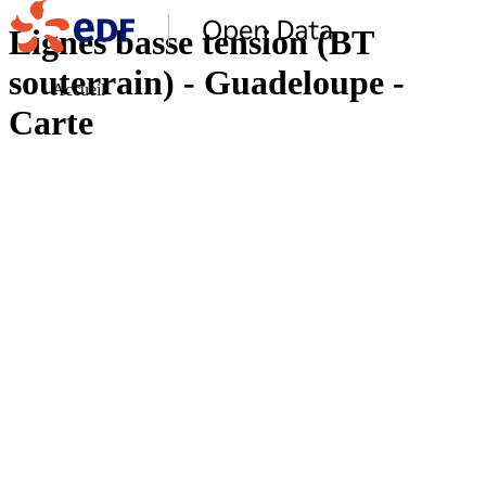
Lignes basse tension (BT
souterrain) - Guadeloupe -
Accueil
Carte